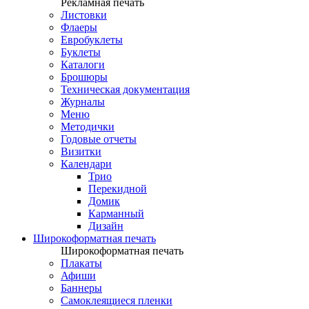
Рекламная печать
Листовки
Флаеры
Евробуклеты
Буклеты
Каталоги
Брошюры
Техническая документация
Журналы
Меню
Методички
Годовые отчеты
Визитки
Календари
Трио
Перекидной
Домик
Карманный
Дизайн
Широкоформатная печать
Широкоформатная печать
Плакаты
Афиши
Баннеры
Самоклеящиеся пленки