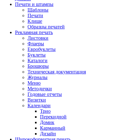
Печати и штампы
Шаблоны
Печати
Клише
Образцы печатей
Рекламная печать
Листовки
Флаеры
Евробуклеты
Буклеты
Каталоги
Брошюры
Техническая документация
Журналы
Меню
Методички
Годовые отчеты
Визитки
Календари
Трио
Перекидной
Домик
Карманный
Дизайн
Широкоформатная печать