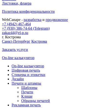
Листовки, флаера
Политика конфиденциальности
WebCanape -
разработка
и
продвижение
+7 (4942) 467-464
+7 (930) 386-74-64 (Telegram)
zakaz44@el-p.su
г. Кострома
Санкт-Петербург
Кострома
Заказать услуги
On-line калькулятор
On-line калькулятор
Цифровая печать
Стикеры и этикетки
Дизайн
Печати и штампы
Шаблоны
Печати
Клише
Образцы печатей
Рекламная печать