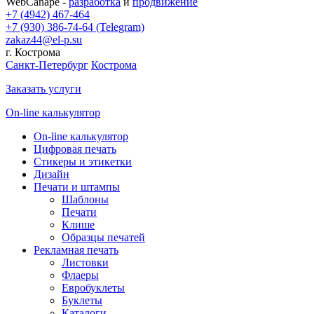
WebCanape -
разработка
и
продвижение
+7 (4942) 467-464
+7 (930) 386-74-64 (Telegram)
zakaz44@el-p.su
г. Кострома
Санкт-Петербург
Кострома
Заказать услуги
On-line калькулятор
On-line калькулятор
Цифровая печать
Стикеры и этикетки
Дизайн
Печати и штампы
Шаблоны
Печати
Клише
Образцы печатей
Рекламная печать
Листовки
Флаеры
Евробуклеты
Буклеты
Каталоги