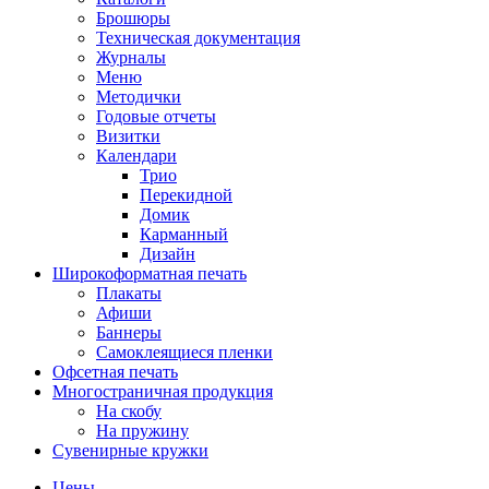
Брошюры
Техническая документация
Журналы
Меню
Методички
Годовые отчеты
Визитки
Календари
Трио
Перекидной
Домик
Карманный
Дизайн
Широкоформатная печать
Плакаты
Афиши
Баннеры
Самоклеящиеся пленки
Офсетная печать
Многостраничная продукция
На скобу
На пружину
Сувенирные кружки
Цены