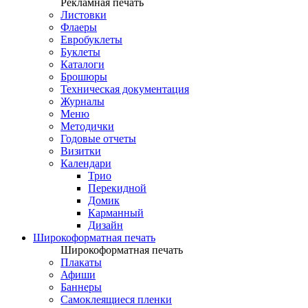
Рекламная печать
Листовки
Флаеры
Евробуклеты
Буклеты
Каталоги
Брошюры
Техническая документация
Журналы
Меню
Методички
Годовые отчеты
Визитки
Календари
Трио
Перекидной
Домик
Карманный
Дизайн
Широкоформатная печать
Широкоформатная печать
Плакаты
Афиши
Баннеры
Самоклеящиеся пленки