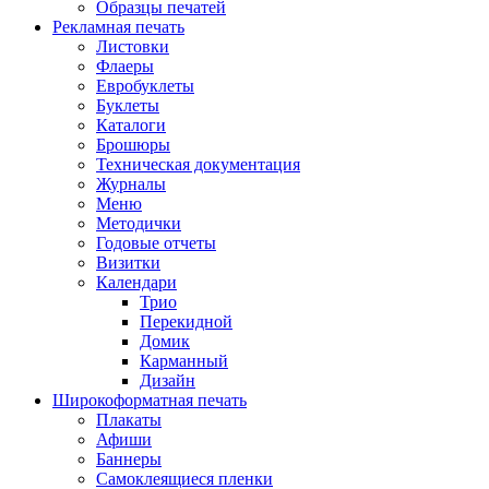
Образцы печатей
Рекламная печать
Листовки
Флаеры
Евробуклеты
Буклеты
Каталоги
Брошюры
Техническая документация
Журналы
Меню
Методички
Годовые отчеты
Визитки
Календари
Трио
Перекидной
Домик
Карманный
Дизайн
Широкоформатная печать
Плакаты
Афиши
Баннеры
Самоклеящиеся пленки